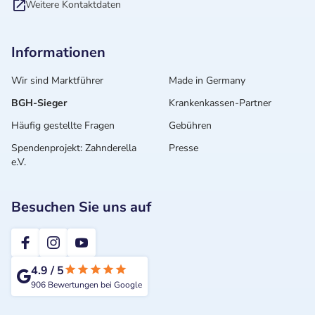
Weitere Kontaktdaten
Informationen
Wir sind Marktführer
Made in Germany
BGH-Sieger
Krankenkassen-Partner
Häufig gestellte Fragen
Gebühren
Spendenprojekt: Zahnderella
Presse
e.V.
Besuchen Sie uns auf
2te-ZahnarztMeinung
4.9
/
5
906
Bewertungen bei Google