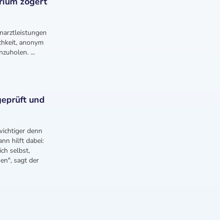
rium zögert
hnarztleistungen
chkeit, anonym
zuholen. ...
geprüft und
wichtiger denn
n hilft dabei:
ch selbst,
n", sagt der