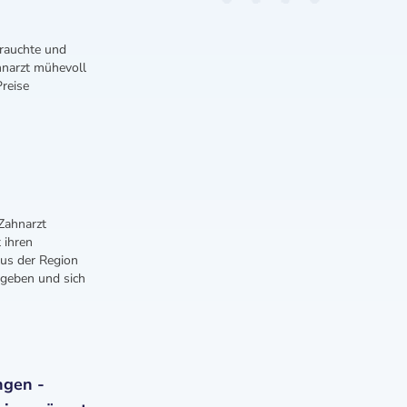
brauchte und
hnarzt mühevoll
Preise
Zahnarzt
 ihren
aus der Region
bgeben und sich
ngen -