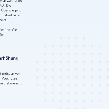
lten Zahnärzte
et. Die
%. Überwiegend
nd Laborkosten
iert.
schützt. Sie
fen:
serhöhung
zt müssen vor
er Woche an
eitnehmern. ...