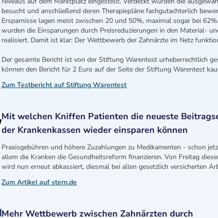
Niveaus auf dem Marktplatz eingestellt. Verdeckt wurden die ausgewäh
besucht und anschließend deren Therapiepläne fachgutachterlich bewert
Ersparnisse lagen meist zwischen 20 und 50%, maximal sogar bei 62
wurden die Einsparungen durch Preisreduzierungen in den Material- u
realisiert. Damit ist klar: Der Wettbewerb der Zahnärzte im Netz funktion
Der gesamte Bericht ist von der Stiftung Warentest urheberrechtlich ge
können den Bericht für 2 Euro auf der Seite der Stiftung Warentest kau
Zum Testbericht auf Stiftung Warentest
Mit welchen Kniffen Patienten die neueste Beitrag
der Krankenkassen wieder einsparen können
Praxisgebühren und höhere Zuzahlungen zu Medikamenten - schon jet
allem die Kranken die Gesundheitsreform finanzieren. Von Freitag dies
wird nun erneut abkassiert, diesmal bei allen gesetzlich versicherten Arb
Zum Artikel auf stern.de
Mehr Wettbewerb zwischen Zahnärzten durch