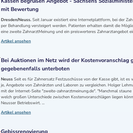
Kassen begrüßen Angebot - Sachsens Sozialministe
mit Bewertung
Dresden/Neuss.
Seit Januar existiert eine Internetplattform, bei der Za
per Behandlung versteigert werden. Patienten erhalten damit die Mögli
eine zweite ZahnarztMeinung und ein preiswerteres Zahnarztangebot ein
Artikel ansehen
Bei Auktionen im Netz wird der Kostenvoranschlag 
gegebenenfalls unterboten
Neuss
Seit es für Zahnersatz Festzuschüsse von der Kasse gibt, ist es 
je, Angebote von Zahnärzten und Laboren zu vergleichen. Holger Lehman
mit der Internet-Seite "zweite-zahnarztmeinung.de". "Manchmal staune i
welch großen Unterschiede zwischen Kostenvoranschlägen liegen könne
Neusser Betriebswirt. ...
Artikel ansehen
Gebissrenovierung