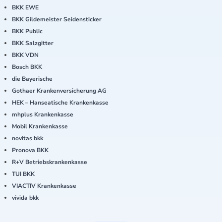
BKK EWE
BKK Gildemeister Seidensticker
BKK Public
BKK Salzgitter
BKK VDN
Bosch BKK
die Bayerische
Gothaer Krankenversicherung AG
HEK – Hanseatische Krankenkasse
mhplus Krankenkasse
Mobil Krankenkasse
novitas bkk
Pronova BKK
R+V Betriebskrankenkasse
TUI BKK
VIACTIV Krankenkasse
vivida bkk