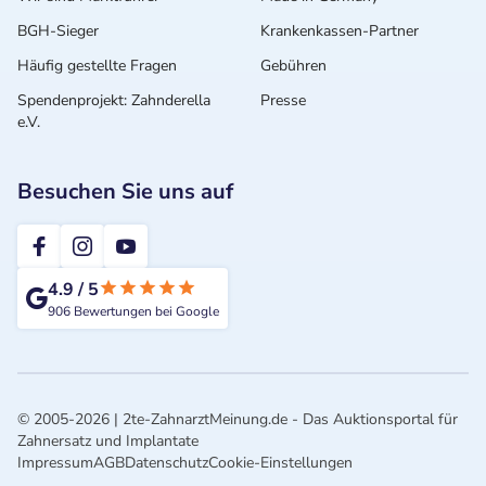
BGH-Sieger
Krankenkassen-Partner
Häufig gestellte Fragen
Gebühren
Spendenprojekt: Zahnderella
Presse
e.V.
Besuchen Sie uns auf
2te-ZahnarztMeinung
4.9
/
5
906
Bewertungen bei Google
© 2005-2026 | 2te-ZahnarztMeinung.de - Das Auktionsportal für
Zahnersatz und Implantate
Impressum
AGB
Datenschutz
Cookie-Einstellungen