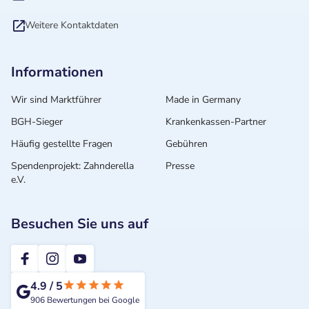
Weitere Kontaktdaten
Informationen
Wir sind Marktführer
Made in Germany
BGH-Sieger
Krankenkassen-Partner
Häufig gestellte Fragen
Gebühren
Spendenprojekt: Zahnderella
Presse
e.V.
Besuchen Sie uns auf
2te-ZahnarztMeinung
4.9
/
5
906
Bewertungen bei Google