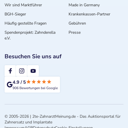
Wir sind Marktführer
Made in Germany
BGH-Sieger
Krankenkassen-Partner
Häufig gestellte Fragen
Gebühren
Spendenprojekt: Zahnderella
Presse
e.V.
Besuchen Sie uns auf
2te-ZahnarztMeinung
4.9
/
5
906
Bewertungen bei Google
© 2005-2026 | 2te-ZahnarztMeinung.de - Das Auktionsportal für
Zahnersatz und Implantate
Impressum
AGB
Datenschutz
Cookie-Einstellungen