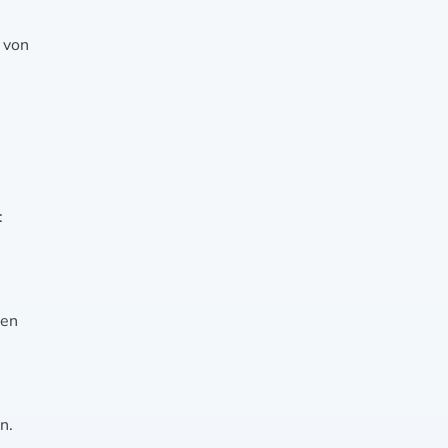
 von
:
ren
n.