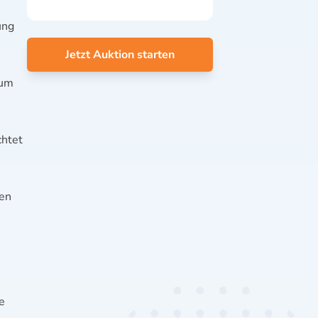
ung
Jetzt Auktion starten
 um
chtet
men
e