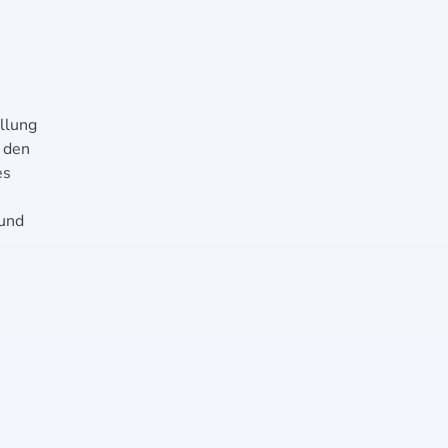
ellung
 den
es
 und