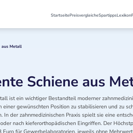
Startseite
Preisvergleiche
Spartipps
Lexikon
 aus Metall
te Schiene aus Met
ll ist ein wichtiger Bestandteil moderner zahnmedizin
einer gewünschten Position zu stabilisieren und zu sch
 In der zahnmedizinischen Praxis spielt sie eine entsc
der nach kieferorthopädischen Eingriffen. Der Höchstpr
48 Euro für Gewerbelaboratorien, jeweils ohne Mehrwert