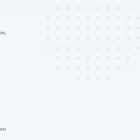
in,
.
den