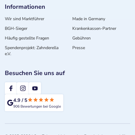
Informationen
Wir sind Marktführer
Made in Germany
BGH-Sieger
Krankenkassen-Partner
Häufig gestellte Fragen
Gebühren
Spendenprojekt: Zahnderella
Presse
e.V.
Besuchen Sie uns auf
2te-ZahnarztMeinung
4.9
/
5
906
Bewertungen bei Google