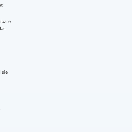
nd
mbare
das
 sie
r