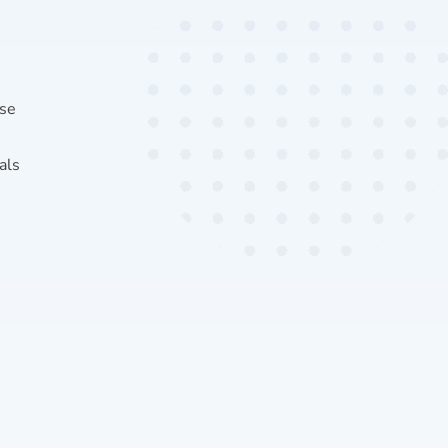
ise
als
u