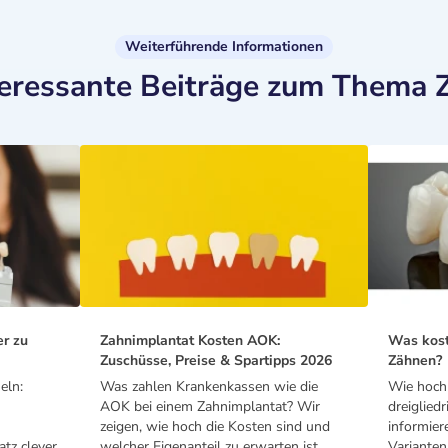
Weiterführende Informationen
teressante Beiträge zum Thema 
er zu
Zahnimplantat Kosten AOK:
Was kost
Zuschüsse, Preise & Spartipps 2026
Zähnen?
eln:
Was zahlen Krankenkassen wie die
Wie hoch 
AOK bei einem Zahnimplantat? Wir
dreiglied
zeigen, wie hoch die Kosten sind und
informier
tz clever
welcher Eigenanteil zu erwarten ist.
Varianten