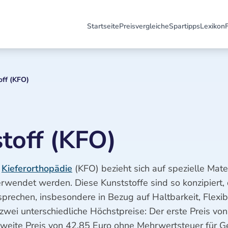
Startseite
Preisvergleiche
Spartipps
Lexikon
off (KFO)
toff (KFO)
r
Kieferorthopädie
(KFO) bezieht sich auf spezielle Mater
rwendet werden. Diese Kunststoffe sind so konzipiert, 
prechen, insbesondere in Bezug auf Haltbarkeit, Flexibil
 zwei unterschiedliche Höchstpreise: Der erste Preis vo
zweite Preis von 42,85 Euro ohne Mehrwertsteuer für Ge