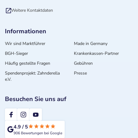
Weitere Kontaktdaten
Informationen
Wir sind Marktführer
Made in Germany
BGH-Sieger
Krankenkassen-Partner
Häufig gestellte Fragen
Gebühren
Spendenprojekt: Zahnderella
Presse
e.V.
Besuchen Sie uns auf
2te-ZahnarztMeinung
4.9
/
5
906
Bewertungen bei Google