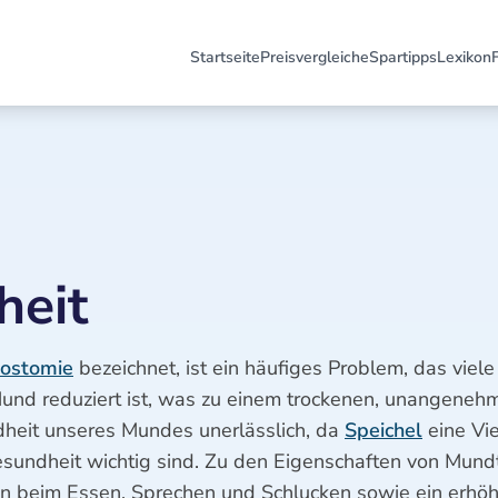
Startseite
Preisvergleiche
Spartipps
Lexikon
heit
ostomie
bezeichnet, ist ein häufiges Problem, das viel
 Mund reduziert ist, was zu einem trockenen, unangeneh
ndheit unseres Mundes unerlässlich, da
Speichel
eine Vie
undheit wichtig sind. Zu den Eigenschaften von Mundt
en beim Essen, Sprechen und Schlucken sowie ein erhöh