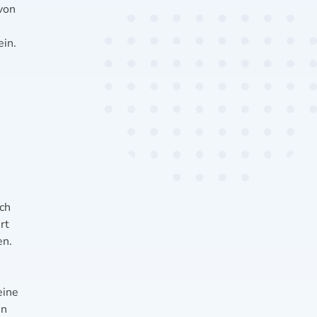
von
ein.
rch
rt
en.
eine
en