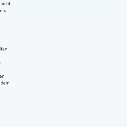
nicht
en.
ifen
d
ken
Zudem