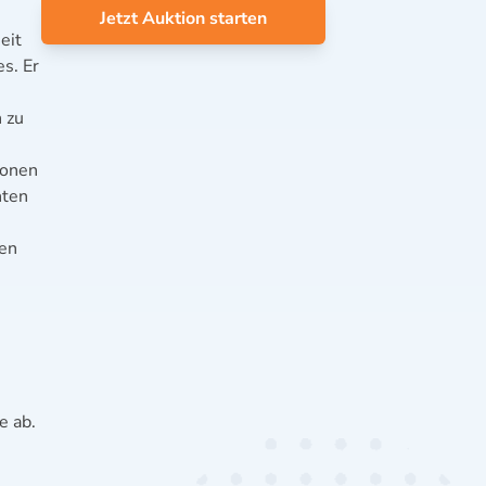
Jetzt Auktion starten
eit
es. Er
 zu
ionen
nten
ren
e ab.