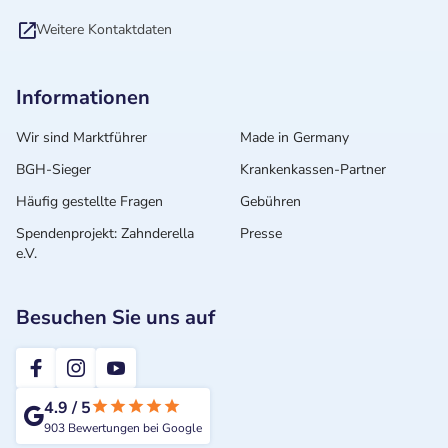
Weitere Kontaktdaten
Informationen
Wir sind Marktführer
Made in Germany
BGH-Sieger
Krankenkassen-Partner
Häufig gestellte Fragen
Gebühren
Spendenprojekt: Zahnderella
Presse
e.V.
Besuchen Sie uns auf
2te-ZahnarztMeinung
4.9
/
5
903
Bewertungen bei Google