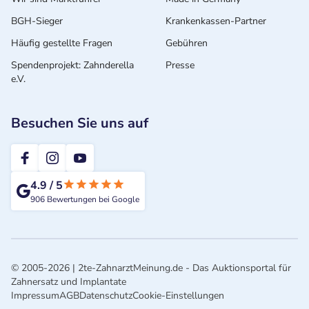
BGH-Sieger
Krankenkassen-Partner
Häufig gestellte Fragen
Gebühren
Spendenprojekt: Zahnderella
Presse
e.V.
Besuchen Sie uns auf
2te-ZahnarztMeinung
4.9
/
5
906
Bewertungen bei Google
© 2005-2026 | 2te-ZahnarztMeinung.de - Das Auktionsportal für
Zahnersatz und Implantate
Impressum
AGB
Datenschutz
Cookie-Einstellungen