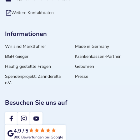
Weitere Kontaktdaten
Informationen
Wir sind Marktführer
Made in Germany
BGH-Sieger
Krankenkassen-Partner
Häufig gestellte Fragen
Gebühren
Spendenprojekt: Zahnderella
Presse
e.V.
Besuchen Sie uns auf
2te-ZahnarztMeinung
4.9
/
5
906
Bewertungen bei Google