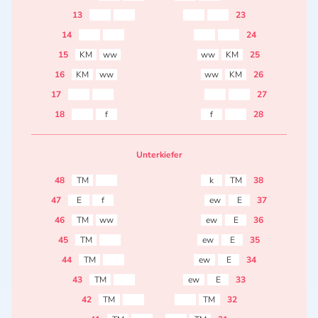
13
23
14
24
15
KM
ww
ww
KM
25
16
KM
ww
ww
KM
26
17
27
18
f
f
28
Unterkiefer
48
TM
k
TM
38
47
E
f
ew
E
37
46
TM
ww
ew
E
36
45
TM
ew
E
35
44
TM
ew
E
34
43
TM
ew
E
33
42
TM
TM
32