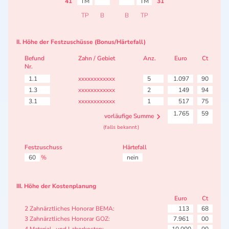
41
TM
TM
31
TP
B
B
TP
II. Höhe der Festzuschüsse (Bonus/Härtefall)
Befund
Zahn / Gebiet
Anz.
Euro
Ct
Nr.
1.1
xxxxxxxxxxxx
5
1.097
90
1.3
xxxxxxxxxxxx
2
149
94
3.1
xxxxxxxxxxxx
1
517
75
1.765
59
vorläufige Summe
(falls bekannt)
Festzuschuss
Härtefall
60
%
nein
III. Höhe der Kostenplanung
Euro
Ct
2 Zahnärztliches Honorar BEMA:
113
68
3 Zahnärztliches Honorar GOZ:
7.961
00