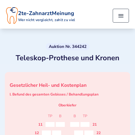
2te-ZahnarztMeinung
Wer nicht vergleicht, zahlt zu viel
Auktion Nr. 344242
Teleskop-Prothese und Kronen
Gesetzlicher Heil- und Kostenplan
I. Befund des gesamten Gebisses / Behandlungsplan
Oberkiefer
TP
B
B
TP
11
21
12
22