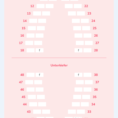
12
22
13
23
14
24
15
25
16
26
17
27
18
f
f
28
Unterkiefer
48
f
f
38
47
37
46
36
45
35
44
34
43
33