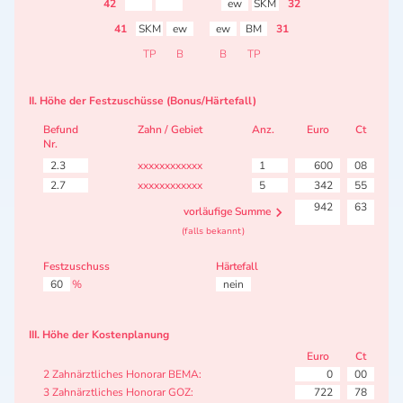
42
ew
SKM
32
41
SKM
ew
ew
BM
31
TP
B
B
TP
II. Höhe der Festzuschüsse (Bonus/Härtefall)
Befund
Zahn / Gebiet
Anz.
Euro
Ct
Nr.
2.3
xxxxxxxxxxxx
1
600
08
2.7
xxxxxxxxxxxx
5
342
55
942
63
vorläufige Summe
(falls bekannt)
Festzuschuss
Härtefall
60
%
nein
III. Höhe der Kostenplanung
Euro
Ct
2 Zahnärztliches Honorar BEMA:
0
00
3 Zahnärztliches Honorar GOZ:
722
78