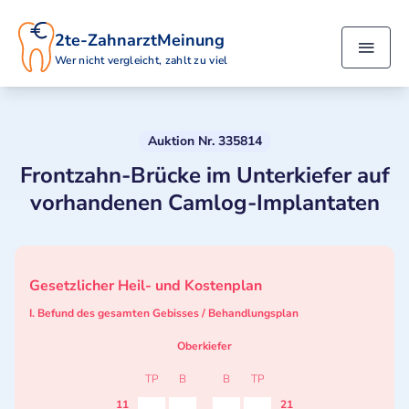
2te-ZahnarztMeinung
Wer nicht vergleicht, zahlt zu viel
Auktion Nr. 335814
Frontzahn-Brücke im Unterkiefer auf
vorhandenen Camlog-Implantaten
Gesetzlicher Heil- und Kostenplan
I. Befund des gesamten Gebisses / Behandlungsplan
Oberkiefer
TP
B
B
TP
11
21