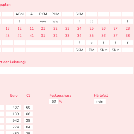
gsplan
ABM
A
PKM
PKM
SKM
f
ww
ww
f
)(
f
13
12
11
21
22
23
24
25
26
27
28
43
42
41
31
32
33
34
35
36
37
38
f
x
f
f
f
SKM
BM
SKM
SKM
t der Leistung)
Euro
Ct
Festzuschuss
Härtefall
60
%
nein
407
60
139
06
942
28
274
04
480
25