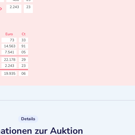
2.243
23
Euro
Ct
73
33
14.563
91
7.541
05
22.178
29
2.243
23
19.935
06
Details
ationen zur Auktion