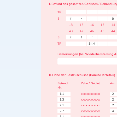
I. Befund des gesamten Gebisses / Behandlun
TP
B
f
x
)(
18
17
16
15
14
48
47
46
45
44
B
f
f
f
TP
SKM
Bemerkungen (bei Wiederherstellung Ar
II. Höhe der Festzuschüsse (Bonus/Härtefall)
Befund
Zahn / Gebiet
Anz.
Nr.
1.1
xxxxxxxxxxxx
2
1.3
xxxxxxxxxxxx
2
2.1
xxxxxxxxxxxx
2
2.7
xxxxxxxxxxxx
4
3.1
xxxxxxxxxxxx
1