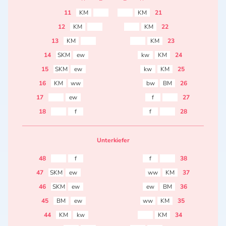
11
KM
KM
21
12
KM
KM
22
13
KM
KM
23
14
SKM
ew
kw
KM
24
15
SKM
ew
kw
KM
25
16
KM
ww
bw
BM
26
17
ew
f
27
18
f
f
28
Unterkiefer
48
f
f
38
47
SKM
ew
ww
KM
37
46
SKM
ew
ew
BM
36
45
BM
ew
ww
KM
35
44
KM
kw
KM
34