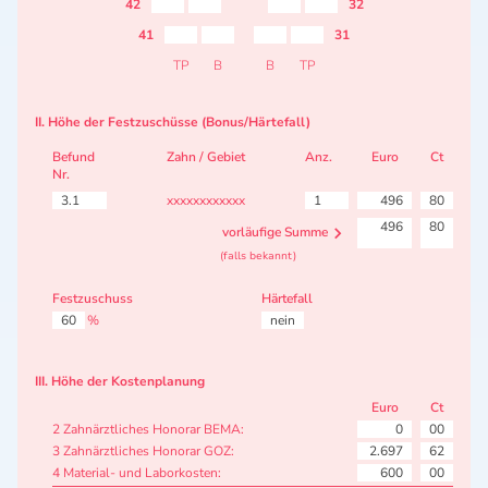
42
32
41
31
TP
B
B
TP
II. Höhe der Festzuschüsse (Bonus/Härtefall)
Befund
Zahn / Gebiet
Anz.
Euro
Ct
Nr.
3.1
xxxxxxxxxxxx
1
496
80
496
80
vorläufige Summe
(falls bekannt)
Festzuschuss
Härtefall
60
%
nein
III. Höhe der Kostenplanung
Euro
Ct
2 Zahnärztliches Honorar BEMA:
0
00
3 Zahnärztliches Honorar GOZ:
2.697
62
4 Material- und Laborkosten:
600
00