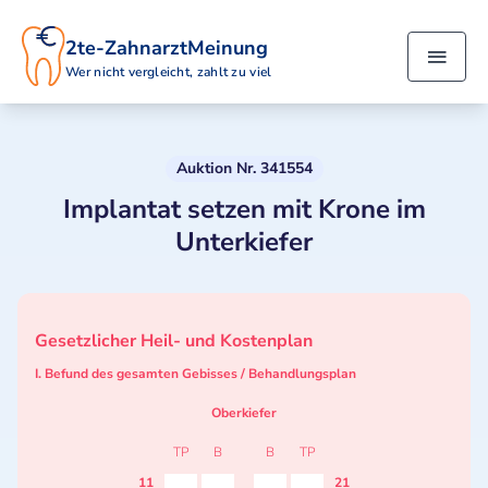
2te-ZahnarztMeinung
Wer nicht vergleicht, zahlt zu viel
Auktion Nr. 341554
Implantat setzen mit Krone im
Unterkiefer
Gesetzlicher Heil- und Kostenplan
I. Befund des gesamten Gebisses / Behandlungsplan
Oberkiefer
TP
B
B
TP
11
21