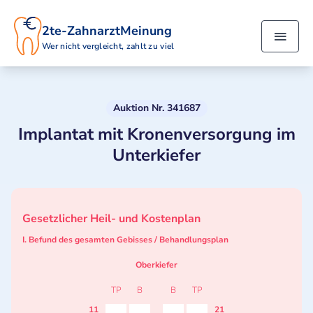
2te-ZahnarztMeinung
Wer nicht vergleicht, zahlt zu viel
Auktion Nr. 341687
Implantat mit Kronenversorgung im
Unterkiefer
Gesetzlicher Heil- und Kostenplan
I. Befund des gesamten Gebisses / Behandlungsplan
Oberkiefer
TP
B
B
TP
11
21