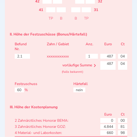
42
32
41
31
TP
B
B
TP
II. Höhe der Festzuschüsse (Bonus/Härtefall)
Befund
Zahn / Gebiet
Anz.
Euro
Ct
Nr.
2.1
xxxxxxxxxxxx
1
487
04
487
04
vorläufige Summe
(falls bekannt)
Festzuschuss
Härtefall
60
%
nein
III. Höhe der Kostenplanung
Euro
Ct
2 Zahnärztliches Honorar BEMA:
0
00
3 Zahnärztliches Honorar GOZ:
4.844
81
4 Material- und Laborkosten:
660
98