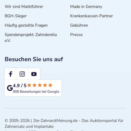
Wir sind Marktführer
Made in Germany
BGH-Sieger
Krankenkassen-Partner
Häufig gestellte Fragen
Gebühren
Spendenprojekt: Zahnderella
Presse
e.V.
Besuchen Sie uns auf
2te-ZahnarztMeinung
4.9
/
5
906
Bewertungen bei Google
© 2005-2026 | 2te-ZahnarztMeinung.de - Das Auktionsportal für
Zahnersatz und Implantate