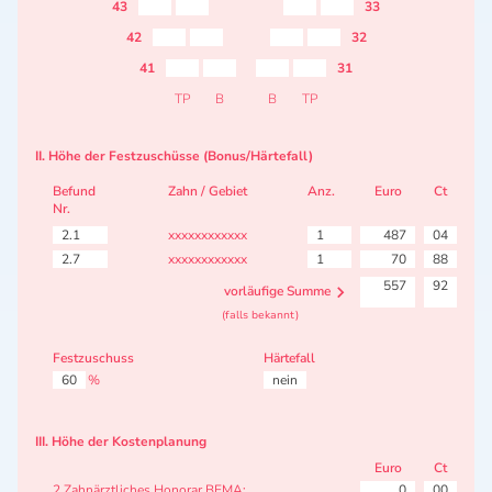
43
33
42
32
41
31
TP
B
B
TP
II. Höhe der Festzuschüsse (Bonus/Härtefall)
Befund
Zahn / Gebiet
Anz.
Euro
Ct
Nr.
2.1
xxxxxxxxxxxx
1
487
04
2.7
xxxxxxxxxxxx
1
70
88
557
92
vorläufige Summe
(falls bekannt)
Festzuschuss
Härtefall
60
%
nein
III. Höhe der Kostenplanung
Euro
Ct
2 Zahnärztliches Honorar BEMA:
0
00