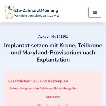
2te-ZahnarztMeinung
Wer nicht vergleicht, zahlt zu viel
Auktion Nr. 342101
Implantat setzen mit Krone, Teilkrone
und Maryland-Provisorium nach
Explantation
Gesetzlicher Heil- und Kostenplan
I. Befund des gesamten Gebisses / Behandlungsplan
Oberkiefer
TP
B
B
TP