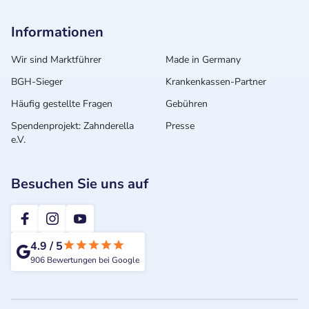
Informationen
Wir sind Marktführer
Made in Germany
BGH-Sieger
Krankenkassen-Partner
Häufig gestellte Fragen
Gebühren
Spendenprojekt: Zahnderella
Presse
e.V.
Besuchen Sie uns auf
2te-ZahnarztMeinung
4.9
/
5
906
Bewertungen bei Google