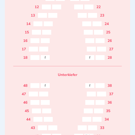
12
22
13
23
14
24
15
25
16
26
17
27
18
f
f
28
Unterkiefer
48
f
f
38
47
37
46
36
45
35
44
34
43
33