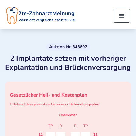
2te-ZahnarztMeinung
Wer nicht vergleicht, zahlt zu viel
Auktion Nr. 343697
2 Implantate setzen mit vorheriger
Explantation und Brückenversorgung
Gesetzlicher Heil- und Kostenplan
I. Befund des gesamten Gebisses / Behandlungsplan
Oberkiefer
TP
B
B
TP
11
21