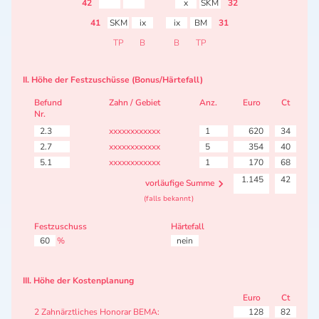
42
x
SKM
32
41
SKM
ix
ix
BM
31
TP
B
B
TP
II. Höhe der Festzuschüsse (Bonus/Härtefall)
Befund
Zahn / Gebiet
Anz.
Euro
Ct
Nr.
2.3
xxxxxxxxxxxx
1
620
34
2.7
xxxxxxxxxxxx
5
354
40
5.1
xxxxxxxxxxxx
1
170
68
1.145
42
vorläufige Summe
(falls bekannt)
Festzuschuss
Härtefall
60
%
nein
III. Höhe der Kostenplanung
Euro
Ct
2 Zahnärztliches Honorar BEMA:
128
82