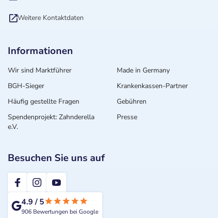
Weitere Kontaktdaten
Informationen
Wir sind Marktführer
Made in Germany
BGH-Sieger
Krankenkassen-Partner
Häufig gestellte Fragen
Gebühren
Spendenprojekt: Zahnderella
Presse
e.V.
Besuchen Sie uns auf
2te-ZahnarztMeinung
4.9
/
5
906
Bewertungen bei Google