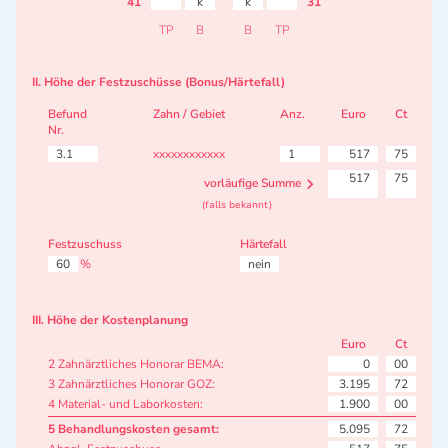
41
k
k
31
TP
B
B
TP
II. Höhe der Festzuschüsse (Bonus/Härtefall)
Befund
Zahn / Gebiet
Anz.
Euro
Ct
Nr.
3.1
xxxxxxxxxxxx
1
517
75
517
75
vorläufige Summe
(falls bekannt)
Festzuschuss
Härtefall
60
%
nein
III. Höhe der Kostenplanung
Euro
Ct
2 Zahnärztliches Honorar BEMA:
0
00
3 Zahnärztliches Honorar GOZ:
3.195
72
4 Material- und Laborkosten:
1.900
00
5 Behandlungskosten gesamt:
5.095
72