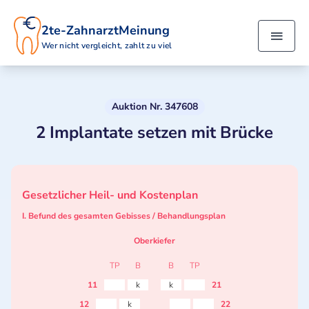
2te-ZahnarztMeinung
Wer nicht vergleicht, zahlt zu viel
Auktion Nr. 347608
2 Implantate setzen mit Brücke
Gesetzlicher Heil- und Kostenplan
I. Befund des gesamten Gebisses / Behandlungsplan
Oberkiefer
TP
B
B
TP
11
k
k
21
12
k
22