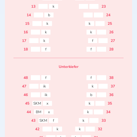
13
k
23
14
b
24
15
k
k
25
16
k
k
26
17
k
f
27
18
f
f
28
Unterkiefer
48
f
f
38
47
ik
k
37
46
ik
b
36
45
SKM
x
k
35
44
BM
x
k
34
43
SKM
f
k
33
42
k
k
32