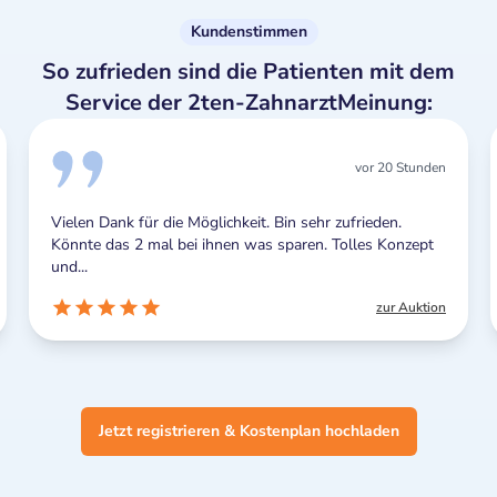
Kundenstimmen
So zufrieden sind die Patienten mit dem
Service der 2ten-ZahnarztMeinung:
vor 20 Stunden
ielen Dank für die Möglichkeit. Bin sehr zufrieden.
Ich ka
önnte das 2 mal bei ihnen was sparen. Tolles Konzept
Benach
nd...
sind ab
zur Auktion
Jetzt registrieren & Kostenplan hochladen