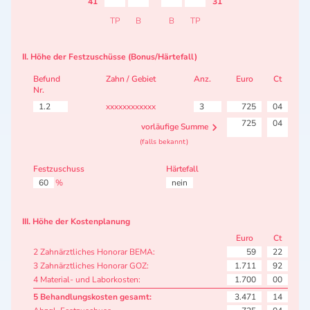
41
31
TP
B
B
TP
II. Höhe der Festzuschüsse (Bonus/Härtefall)
Befund
Zahn / Gebiet
Anz.
Euro
Ct
Nr.
1.2
xxxxxxxxxxxx
3
725
04
725
04
vorläufige Summe
(falls bekannt)
Festzuschuss
Härtefall
60
%
nein
III. Höhe der Kostenplanung
Euro
Ct
2 Zahnärztliches Honorar BEMA:
59
22
3 Zahnärztliches Honorar GOZ:
1.711
92
4 Material- und Laborkosten:
1.700
00
5 Behandlungskosten gesamt:
3.471
14