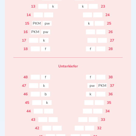
13
k
k
23
14
24
15
PKM
pw
k
25
16
PKM
pw
26
17
k
27
18
f
f
28
Unterkiefer
48
f
f
38
47
k
pw
PKM
37
46
b
k
36
45
k
35
44
34
43
33
42
32