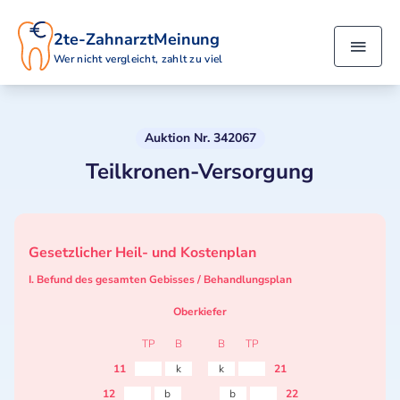
2te-ZahnarztMeinung
Wer nicht vergleicht, zahlt zu viel
Auktion Nr. 342067
Teilkronen-Versorgung
Gesetzlicher Heil- und Kostenplan
I. Befund des gesamten Gebisses / Behandlungsplan
Oberkiefer
TP
B
B
TP
11
k
k
21
12
b
b
22