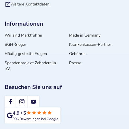
Weitere Kontaktdaten
Informationen
Wir sind Marktführer
Made in Germany
BGH-Sieger
Krankenkassen-Partner
Häufig gestellte Fragen
Gebühren
Spendenprojekt: Zahnderella
Presse
e.V.
Besuchen Sie uns auf
2te-ZahnarztMeinung
4.9
/
5
906
Bewertungen bei Google