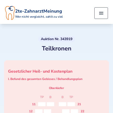
2te-ZahnarztMeinung
Wer nicht vergleicht, zahlt zu viel
Auktion Nr. 343919
Teilkronen
Gesetzlicher Heil- und Kostenplan
I. Befund des gesamten Gebisses / Behandlungsplan
Oberkiefer
TP
B
B
TP
11
21
12
22