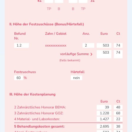
41
31
TP
B
B
TP
II. Höhe der Festzuschüsse (Bonus/Härtefall)
Befund
Zahn / Gebiet
Anz.
Euro
Ct
Nr.
1.2
xxxxxxxxxxxx
2
503
74
503
74
vorläufige Summe
(falls bekannt)
Festzuschuss
Härtefall
60
%
nein
III. Höhe der Kostenplanung
Euro
Ct
2 Zahnärztliches Honorar BEMA:
39
48
3 Zahnärztliches Honorar GOZ:
1.228
68
4 Material- und Laborkosten:
1.427
22
5 Behandlungskosten gesamt:
2.695
38