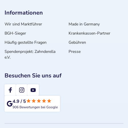
Informationen
Wir sind Marktführer
Made in Germany
BGH-Sieger
Krankenkassen-Partner
Häufig gestellte Fragen
Gebühren
Spendenprojekt: Zahnderella
Presse
e.V.
Besuchen Sie uns auf
2te-ZahnarztMeinung
4.9
/
5
906
Bewertungen bei Google