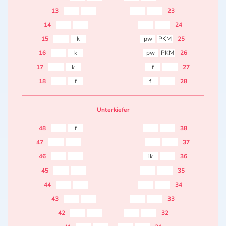
13
23
14
24
15
k
pw
PKM
25
16
k
pw
PKM
26
17
k
f
27
18
f
f
28
Unterkiefer
48
f
38
47
37
46
ik
36
45
35
44
34
43
33
42
32