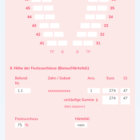
45
35
44
34
43
33
42
32
41
31
TP
B
B
TP
II. Höhe der Festzuschüsse (Bonus/Härtefall)
Befund
Zahn / Gebiet
Anz.
Euro
Ct
Nr.
1.1
xxxxxxxxxxxx
1
274
47
274
47
vorläufige Summe
(falls bekannt)
Festzuschuss
Härtefall
75
%
nein