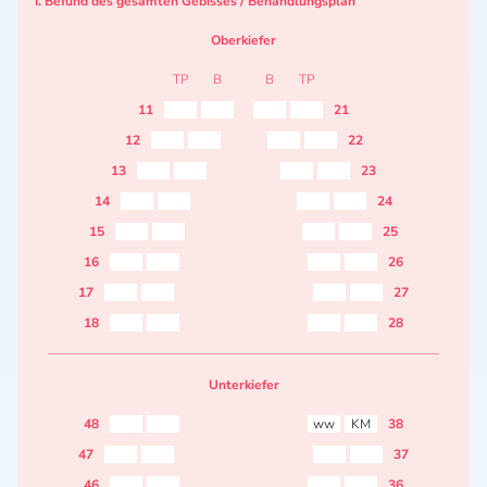
I. Befund des gesamten Gebisses / Behandlungsplan
Oberkiefer
TP
B
B
TP
11
21
12
22
13
23
14
24
15
25
16
26
17
27
18
28
Unterkiefer
48
ww
KM
38
47
37
46
36