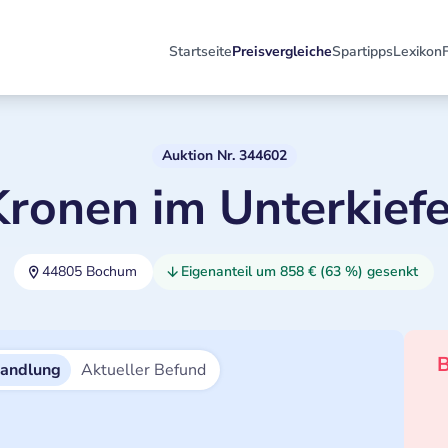
Startseite
Preisvergleiche
Spartipps
Lexikon
Auktion Nr. 344602
Kronen im Unterkiefe
44805 Bochum
Eigenanteil um 858 € (63 %) gesenkt
B
handlung
Aktueller Befund