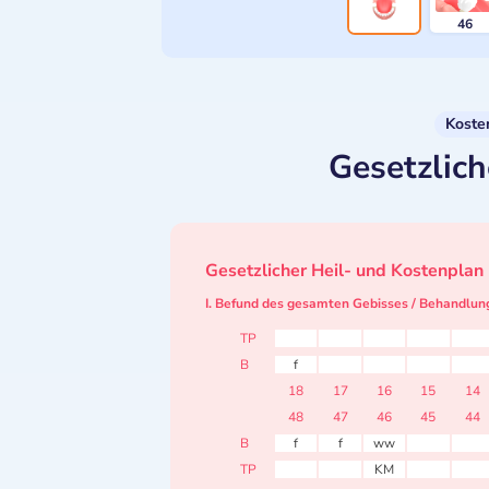
46
Koste
Gesetzlich
Gesetzlicher Heil- und Kostenplan
I. Befund des gesamten Gebisses / Behandlun
TP
B
f
18
17
16
15
14
48
47
46
45
44
B
f
f
ww
TP
KM