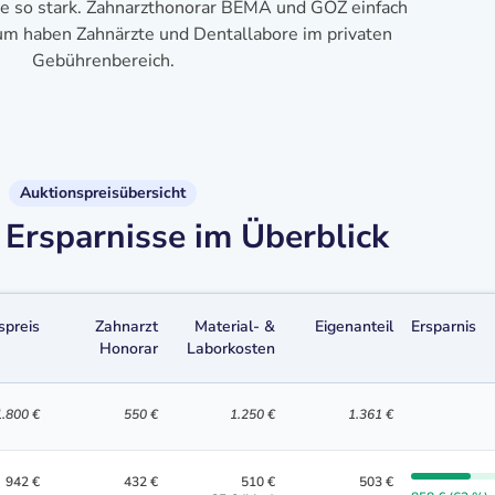
se so stark. Zahnarzthonorar BEMA und GOZ einfach
aum haben Zahnärzte und Dentallabore im privaten
Gebührenbereich.
Auktionspreisübersicht
Ersparnisse im Überblick
spreis
Zahnarzt
Material- &
Eigenanteil
Ersparnis
Honorar
Laborkosten
1.800 €
550 €
1.250 €
1.361 €
942 €
432 €
510 €
503 €