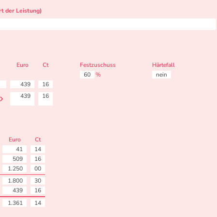
t der Leistung)
Euro
Ct
Festzuschuss
Härtefall
60
%
nein
439
16
439
16
Euro
Ct
41
14
509
16
1.250
00
1.800
30
439
16
1.361
14