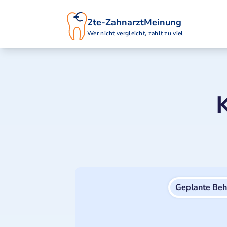
2te-ZahnarztMeinung
Wer nicht vergleicht, zahlt zu viel
Geplante Be