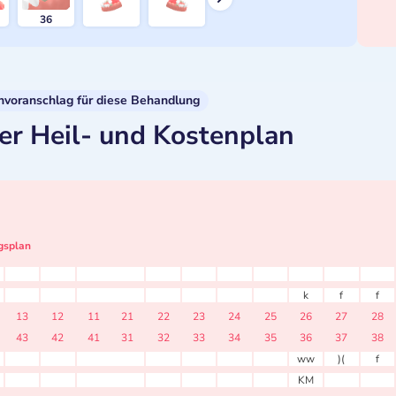
36
nvoranschlag für diese Behandlung
er Heil- und Kostenplan
gsplan
k
f
f
13
12
11
21
22
23
24
25
26
27
28
43
42
41
31
32
33
34
35
36
37
38
ww
)(
f
KM