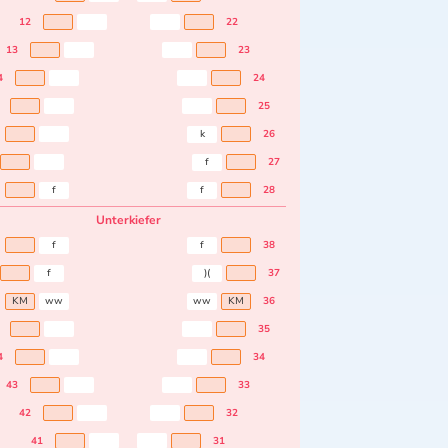
12
22
13
23
4
24
25
k
26
f
27
f
f
28
Unterkiefer
f
f
38
f
)(
37
KM
ww
ww
KM
36
35
4
34
43
33
42
32
41
31