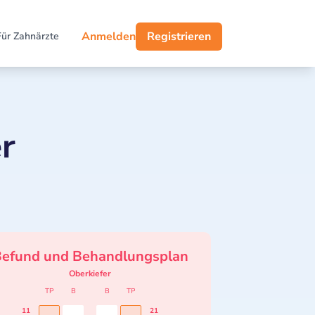
Anmelden
Registrieren
Für Zahnärzte
r
efund und Behandlungsplan
Oberkiefer
TP
B
B
TP
11
21