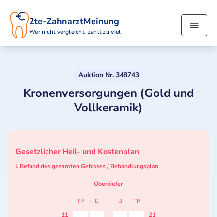
2te-ZahnarztMeinung
Wer nicht vergleicht, zahlt zu viel
Auktion Nr. 348743
Kronenversorgungen (Gold und
Vollkeramik)
Gesetzlicher Heil- und Kostenplan
I. Befund des gesamten Gebisses / Behandlungsplan
Oberkiefer
TP
B
B
TP
11
21