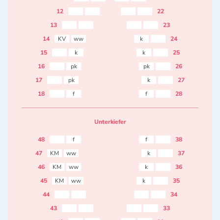
12
22
13
23
14
KV
ww
k
24
15
k
k
25
16
pk
pk
26
17
pk
k
27
18
f
f
28
Unterkiefer
48
f
f
38
47
KM
ww
k
37
46
KM
ww
k
36
45
KM
ww
k
35
44
34
43
33