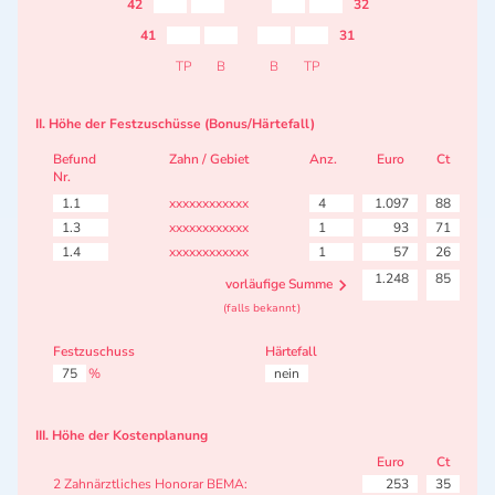
42
32
41
31
TP
B
B
TP
II. Höhe der Festzuschüsse (Bonus/Härtefall)
Befund
Zahn / Gebiet
Anz.
Euro
Ct
Nr.
1.1
xxxxxxxxxxxx
4
1.097
88
1.3
xxxxxxxxxxxx
1
93
71
1.4
xxxxxxxxxxxx
1
57
26
1.248
85
vorläufige Summe
(falls bekannt)
Festzuschuss
Härtefall
75
%
nein
III. Höhe der Kostenplanung
Euro
Ct
2 Zahnärztliches Honorar BEMA:
253
35