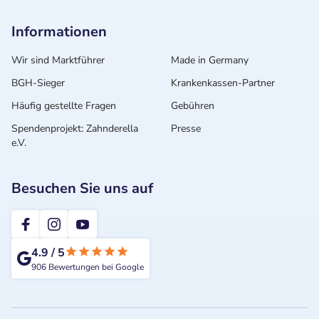
Informationen
Wir sind Marktführer
Made in Germany
BGH-Sieger
Krankenkassen-Partner
Häufig gestellte Fragen
Gebühren
Spendenprojekt: Zahnderella
Presse
e.V.
Besuchen Sie uns auf
2te-ZahnarztMeinung
4.9
/
5
906
Bewertungen bei Google