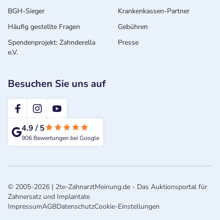
BGH-Sieger
Krankenkassen-Partner
Häufig gestellte Fragen
Gebühren
Spendenprojekt: Zahnderella
Presse
e.V.
Besuchen Sie uns auf
2te-ZahnarztMeinung
4.9
/
5
906
Bewertungen bei Google
© 2005-2026 | 2te-ZahnarztMeinung.de - Das Auktionsportal für
Zahnersatz und Implantate
Impressum
AGB
Datenschutz
Cookie-Einstellungen