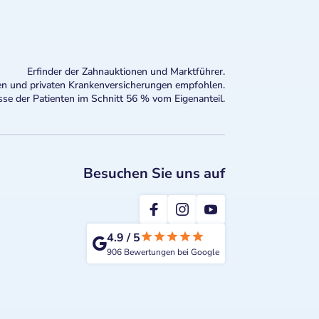
Erfinder der Zahnauktionen und Marktführer.
n und privaten Krankenversicherungen empfohlen.
sse der Patienten im Schnitt 56 % vom Eigenanteil.
Besuchen Sie uns auf
2te-ZahnarztMeinung
4.9
/
5
906
Bewertungen bei Google