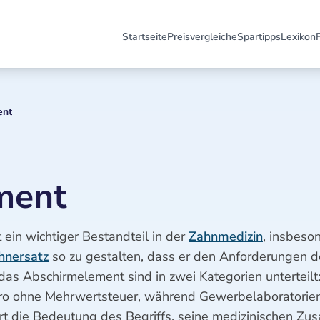
Startseite
Preisvergleiche
Spartipps
Lexikon
ent
ment
ein wichtiger Bestandteil in der
Zahnmedizin
, insbeso
hnersatz
so zu gestalten, dass er den Anforderungen d
 das Abschirmelement sind in zwei Kategorien unterteilt
Euro ohne Mehrwertsteuer, während Gewerbelaboratorie
tert die Bedeutung des Begriffs, seine medizinischen 