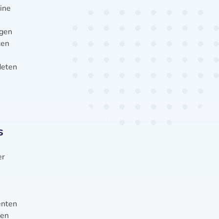
ine
ngen
ten
deten
s
er
enten
uen