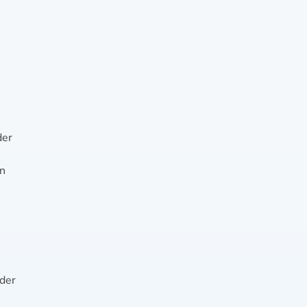
der
en
 der