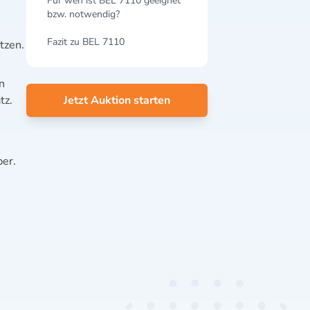
Für wen ist BEL 7110 geeignet
bzw. notwendig?
Fazit zu BEL 7110
tzen.
n
tz.
Jetzt Auktion starten
per.