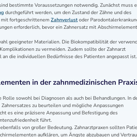
sind bestimmte Voraussetzungen notwendig. Zunächst muss e
ng
durchgeführt werden, um den Zustand der Zähne und des
n mit fortgeschrittenem
Zahnverlust
oder Parodontalerkranku
ungen erforderlich, bevor ein Zahnersatz mit Abschirmelemen
swahl geeigneter Materialien. Die Biokompatibilität der verwen
 Komplikationen zu vermeiden. Zudem sollte der Zahnarzt
l an die individuellen Bedürfnisse des Patienten angepasst ist.
menten in der zahnmedizinischen Praxi
e Rolle sowohl bei Diagnosen als auch bei Behandlungen. In d
es Zahnersatzes zu beurteilen und mögliche Anpassungen
ht es eine präzisere Anpassung und Befestigung des
ntenzufriedenheit führt.
 ebenfalls von großer Bedeutung. Zahnarztpraxen sollten Pati
bschirmelementen aufklären, um Ängste abzubauen und Vertra