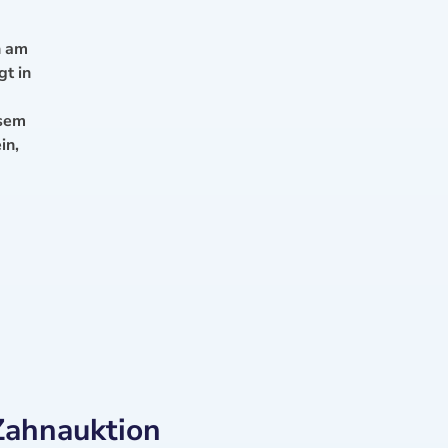
n am
gt in
esem
in,
Zahnauktion