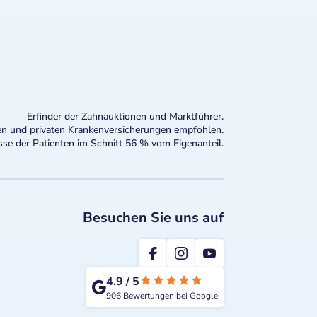
Erfinder der Zahnauktionen und Marktführer.
n und privaten Krankenversicherungen empfohlen.
sse der Patienten im Schnitt 56 % vom Eigenanteil.
Besuchen Sie uns auf
2te-ZahnarztMeinung
4.9
/
5
906
Bewertungen bei Google