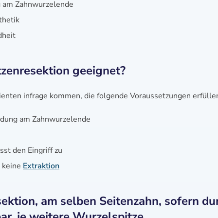
ng am Zahnwurzelende
thetik
dheit
tzenresektion geeignet?
ienten infrage kommen, die folgende Voraussetzungen erfülle
ündung am Zahnwurzelende
st den Eingriff zu
d keine
Extraktion
sektion, am selben Seitenzahn, sofern du
r, je weitere Wurzelspitze