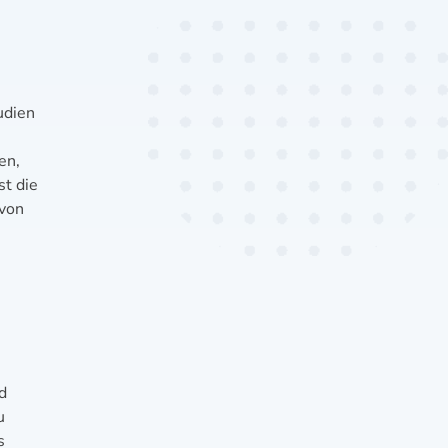
udien
en,
st die
 von
d
u
s