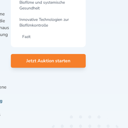
Biofilme und systemische
Gesundheit
ine
Innovative Technologien zur
die
Biofilmkontrolle
inaus
dung
Fazit
Jetzt Auktion starten
iene
ng
s