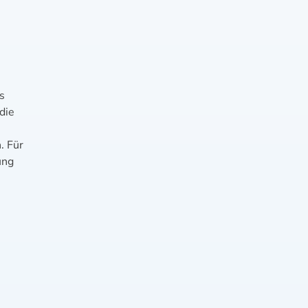
s
die
. Für
ung