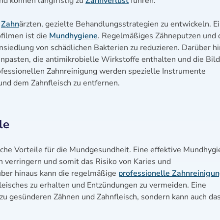
nd können langfristig zu
Zahnverlust
führen.
s
Zahn
ärzten, gezielte Behandlungsstrategien zu entwickeln. E
filmen ist die
Mundhygiene
. Regelmäßiges Zähneputzen und 
nsiedlung von schädlichen Bakterien zu reduzieren. Darüber h
pasten, die antimikrobielle Wirkstoffe enthalten und die Bil
fessionellen Zahnreinigung werden spezielle Instrumente
nd dem Zahnfleisch zu entfernen.
le
eiche Vorteile für die Mundgesundheit. Eine effektive Mundhyg
n verringern und somit das Risiko von Karies und
über hinaus kann die regelmäßige
professionelle Zahnreinigu
leisches zu erhalten und Entzündungen zu vermeiden. Eine
 zu gesünderen Zähnen und Zahnfleisch, sondern kann auch da