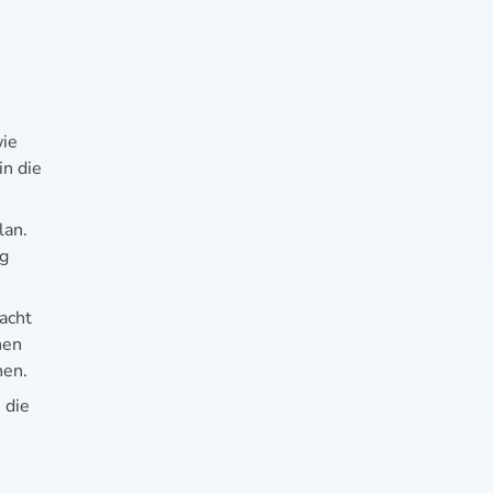
wie
in die
lan.
ng
acht
nen
nen.
 die