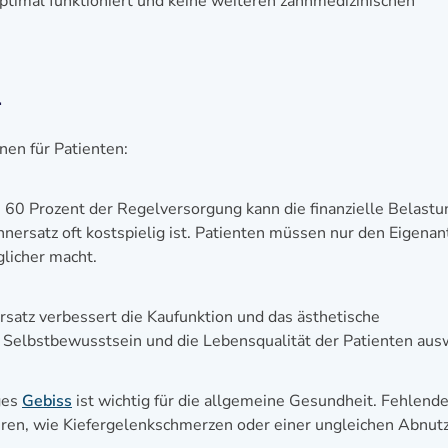
optimal funktioniert und keine weiteren zahnmedizinischen
1
en für Patienten:
 60 Prozent der Regelversorgung kann die finanzielle Belastu
nersatz oft kostspielig ist. Patienten müssen nur den Eigenan
licher macht.
satz verbessert die Kaufunktion und das ästhetische
as Selbstbewusstsein und die Lebensqualität der Patienten ausw
ges
Gebiss
ist wichtig für die allgemeine Gesundheit. Fehlend
ren, wie Kiefergelenkschmerzen oder einer ungleichen Abnut