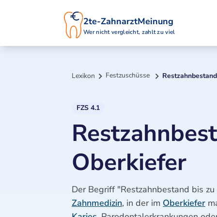
2te-ZahnarztMeinung
Wer nicht vergleicht, zahlt zu viel
Festzuschüsse
Lexikon
Restzahnbestand 
FZS 4.1
Restzahnbest
Oberkiefer
Der Begriff "Restzahnbestand bis z
Zahnmedizin
, in der im
Oberkiefer
ma
Karies
, Parodontalerkrankungen oder