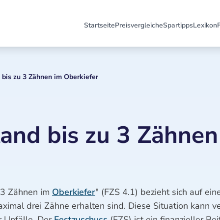
Startseite
Preisvergleiche
Spartipps
Lexikon
bis zu 3 Zähnen im Oberkiefer
and bis zu 3 Zähnen
u 3 Zähnen im
Oberkiefer
" (FZS 4.1) bezieht sich auf ein
ximal drei Zähne erhalten sind. Diese Situation kann 
 Unfälle. Der
Festzuschuss
(FZS) ist ein finanzieller B