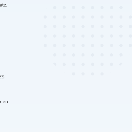
atz.
ZS
hmen