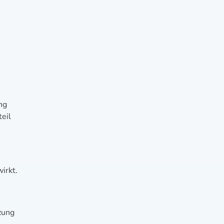
ng
teil
irkt.
e
zung