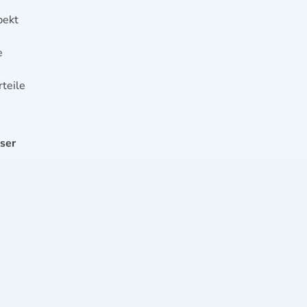
pekt
e
teile
nser