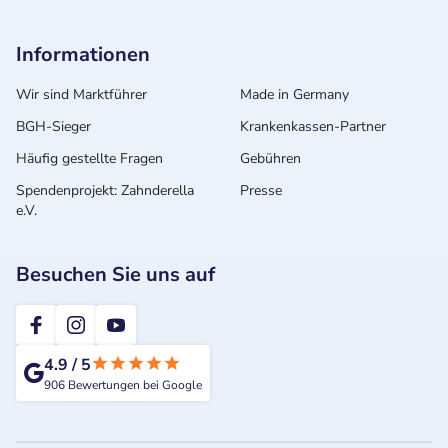
Informationen
Wir sind Marktführer
Made in Germany
BGH-Sieger
Krankenkassen-Partner
Häufig gestellte Fragen
Gebühren
Spendenprojekt: Zahnderella
Presse
e.V.
Besuchen Sie uns auf
2te-ZahnarztMeinung
4.9
/
5
906
Bewertungen bei Google