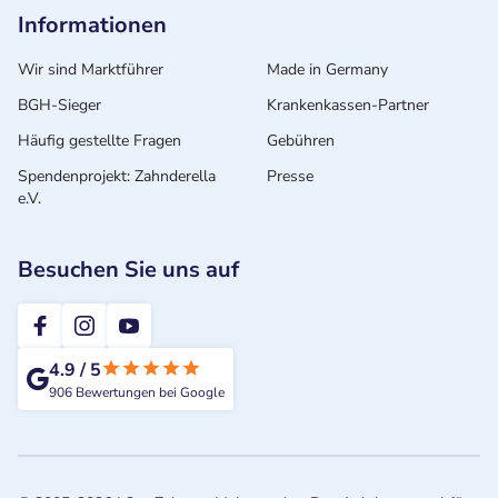
Informationen
Wir sind Marktführer
Made in Germany
BGH-Sieger
Krankenkassen-Partner
Häufig gestellte Fragen
Gebühren
Spendenprojekt: Zahnderella
Presse
e.V.
Besuchen Sie uns auf
2te-ZahnarztMeinung
4.9
/
5
906
Bewertungen bei Google