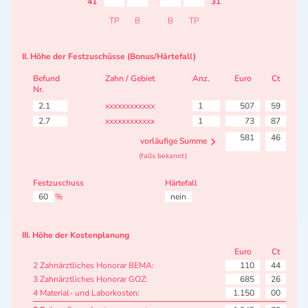
41
31
TP
B
B
TP
II. Höhe der Festzuschüsse (Bonus/Härtefall)
Befund
Zahn / Gebiet
Anz.
Euro
Ct
Nr.
2.1
xxxxxxxxxxxx
1
507
59
2.7
xxxxxxxxxxxx
1
73
87
581
46
vorläufige Summe
(falls bekannt)
Festzuschuss
Härtefall
60
%
nein
III. Höhe der Kostenplanung
Euro
Ct
2 Zahnärztliches Honorar BEMA:
110
44
3 Zahnärztliches Honorar GOZ:
685
26
4 Material- und Laborkosten:
1.150
00