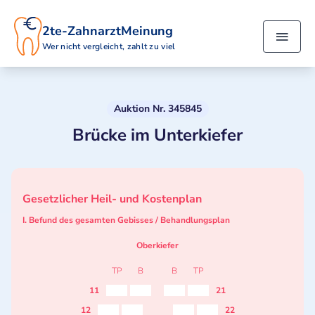
2te-ZahnarztMeinung
Wer nicht vergleicht, zahlt zu viel
Auktion Nr. 345845
Brücke im Unterkiefer
Gesetzlicher Heil- und Kostenplan
I. Befund des gesamten Gebisses / Behandlungsplan
Oberkiefer
TP
B
B
TP
11
21
12
22