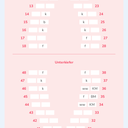
13
23
14
k
k
24
15
b
k
25
16
k
k
26
17
f
27
18
f
f
28
Unterkiefer
48
f
f
38
47
k
k
37
46
k
ww
KM
36
45
f
BM
35
44
ww
KM
34
43
33
42
32