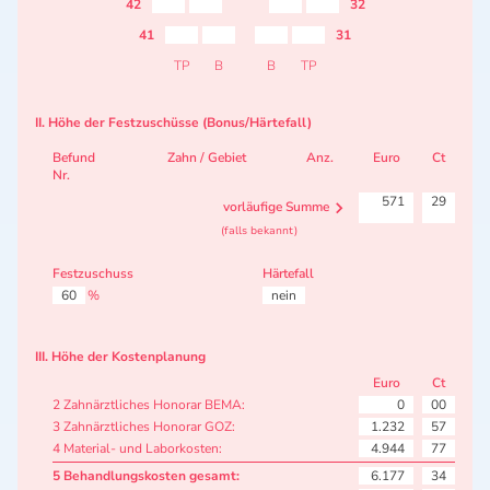
42
32
41
31
TP
B
B
TP
II. Höhe der Festzuschüsse (Bonus/Härtefall)
Befund
Zahn / Gebiet
Anz.
Euro
Ct
Nr.
571
29
vorläufige Summe
(falls bekannt)
Festzuschuss
Härtefall
60
%
nein
III. Höhe der Kostenplanung
Euro
Ct
2 Zahnärztliches Honorar BEMA:
0
00
3 Zahnärztliches Honorar GOZ:
1.232
57
4 Material- und Laborkosten:
4.944
77
5 Behandlungskosten gesamt:
6.177
34