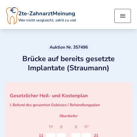
2te-ZahnarztMeinung
Wer nicht vergleicht, zahlt zu viel
Auktion Nr. 357496
Brücke auf bereits gesetzte
Implantate (Straumann)
Gesetzlicher Heil- und Kostenplan
I. Befund des gesamten Gebisses / Behandlungsplan
Oberkiefer
TP
B
B
TP
11
21