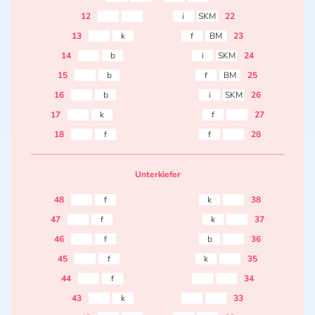
12
i
SKM
22
13
k
f
BM
23
14
b
i
SKM
24
15
b
f
BM
25
16
b
i
SKM
26
17
k
f
27
18
f
f
28
Unterkiefer
48
f
k
38
47
f
k
37
46
f
b
36
45
f
k
35
44
f
34
43
k
33