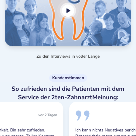
Zu den Interviews in voller Länge
Kundenstimmen
So zufrieden sind die Patienten mit dem
Service der 2ten-ZahnarztMeinung:
Tagen
vor 2 Tagen
Ich kann nichts Negatives berichten. Die Push-