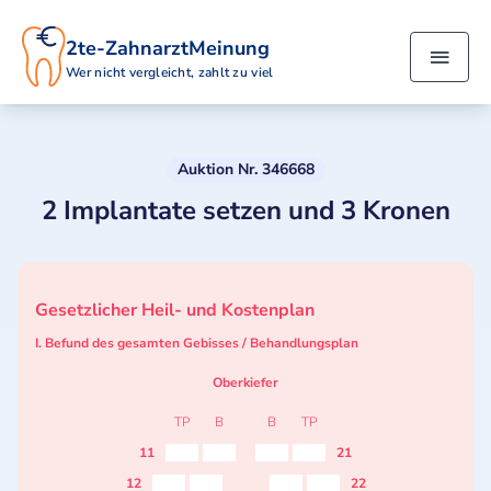
2te-ZahnarztMeinung
Wer nicht vergleicht, zahlt zu viel
Auktion Nr. 346668
2 Implantate setzen und 3 Kronen
Gesetzlicher Heil- und Kostenplan
I. Befund des gesamten Gebisses / Behandlungsplan
Oberkiefer
TP
B
B
TP
11
21
12
22