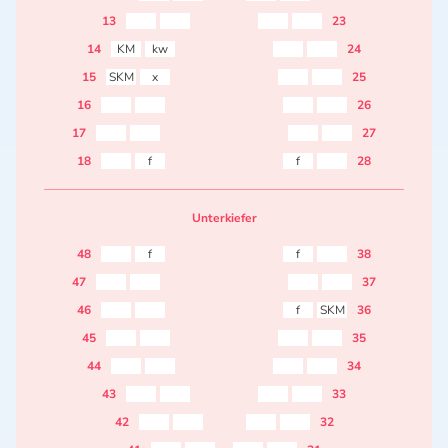
13
23
14
KM
kw
24
15
SKM
x
25
16
26
17
27
18
f
f
28
Unterkiefer
48
f
f
38
47
37
46
f
SKM
36
45
35
44
34
43
33
42
32