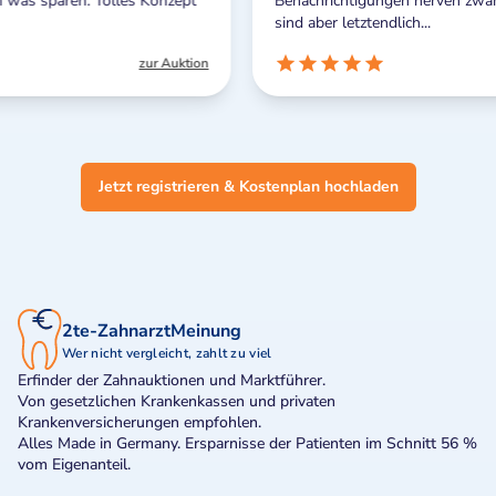
ept
Benachrichtigungen nerven zwar manchmal ein wenig,
sind aber letztendlich...
ktion
zur Auktion
Jetzt registrieren & Kostenplan hochladen
2te-ZahnarztMeinung
Wer nicht vergleicht, zahlt zu viel
Erfinder der Zahnauktionen und Marktführer.
Von gesetzlichen Krankenkassen und privaten
Krankenversicherungen empfohlen.
Alles Made in Germany. Ersparnisse der Patienten im Schnitt 56 %
vom Eigenanteil.