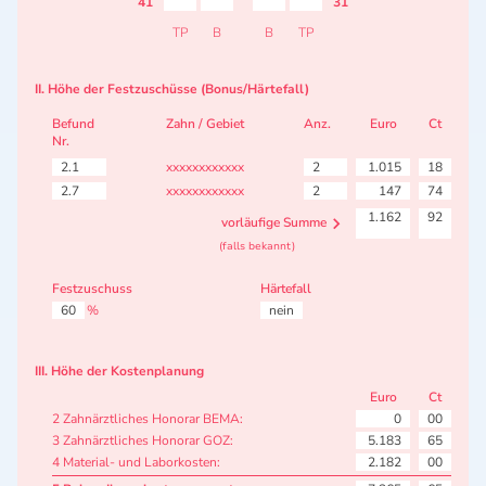
41
31
TP
B
B
TP
II. Höhe der Festzuschüsse (Bonus/Härtefall)
Befund
Zahn / Gebiet
Anz.
Euro
Ct
Nr.
2.1
xxxxxxxxxxxx
2
1.015
18
2.7
xxxxxxxxxxxx
2
147
74
1.162
92
vorläufige Summe
(falls bekannt)
Festzuschuss
Härtefall
60
%
nein
III. Höhe der Kostenplanung
Euro
Ct
2 Zahnärztliches Honorar BEMA:
0
00
3 Zahnärztliches Honorar GOZ:
5.183
65
4 Material- und Laborkosten:
2.182
00