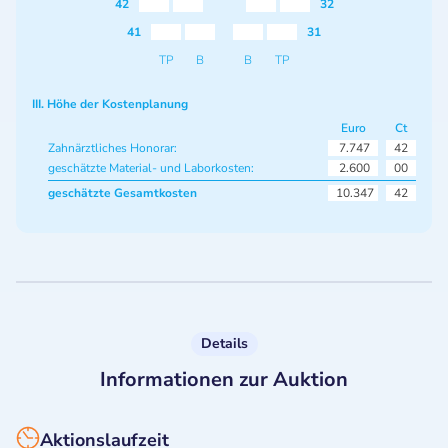
42
32
41
31
TP
B
B
TP
III. Höhe der Kostenplanung
Euro
Ct
Zahnärztliches Honorar:
7.747
42
geschätzte Material- und Laborkosten:
2.600
00
geschätzte Gesamtkosten
10.347
42
Details
Informationen zur Auktion
Aktionslaufzeit