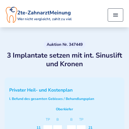
2te-ZahnarztMeinung
Wer nicht vergleicht, zahlt zu viel
Auktion Nr. 347449
3 Implantate setzen mit int. Sinuslift
und Kronen
Privater Heil- und Kostenplan
I. Befund des gesamten Gebisses / Behandlungsplan
Oberkiefer
TP
B
B
TP
11
21