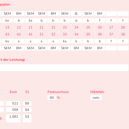
gsplan
SKM
BM
SKM
SKM
BM
SKM
B,
SKM
BM
kx
b
kx
b
b
b
b
b
f
f
f
13
12
11
21
22
23
24
25
26
27
28
43
42
41
31
32
33
34
35
36
37
38
kx
x
x
x
x
kx
k
k
b
f
f
SKM
BM
SKM
SKM
BM
SKM
BM
SKM
BM
t der Leistung)
Euro
Ct
Festzuschuss
Härtefall
60
%
nein
521
89
559
64
1.081
53