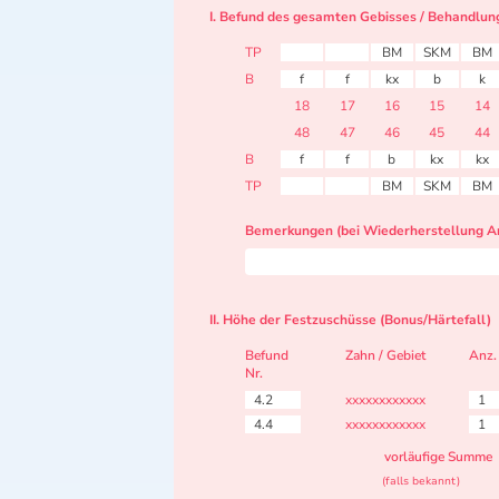
I. Befund des gesamten Gebisses / Behandlun
TP
BM
SKM
BM
B
f
f
kx
b
k
18
17
16
15
14
48
47
46
45
44
B
f
f
b
kx
kx
TP
BM
SKM
BM
Bemerkungen (bei Wiederherstellung Ar
II. Höhe der Festzuschüsse (Bonus/Härtefall)
Befund
Zahn / Gebiet
Anz.
Nr.
4.2
xxxxxxxxxxxx
1
4.4
xxxxxxxxxxxx
1
vorläufige Summe
(falls bekannt)