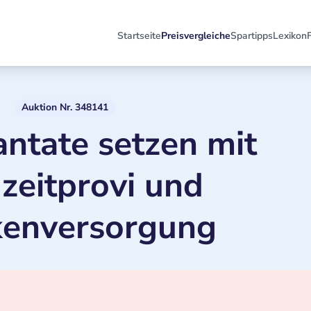
Startseite
Preisvergleiche
Spartipps
Lexikon
Auktion Nr. 348141
antate setzen mit
zeitprovi und
kenversorgung