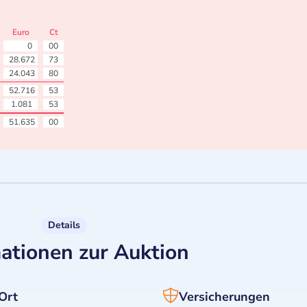
Euro
Ct
0
00
28.672
73
24.043
80
52.716
53
1.081
53
51.635
00
Details
ationen zur Auktion
Ort
Versicherungen