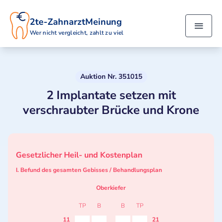
2te-ZahnarztMeinung
Wer nicht vergleicht, zahlt zu viel
Auktion Nr. 351015
2 Implantate setzen mit
verschraubter Brücke und Krone
Gesetzlicher Heil- und Kostenplan
I. Befund des gesamten Gebisses / Behandlungsplan
Oberkiefer
TP
B
B
TP
11
21