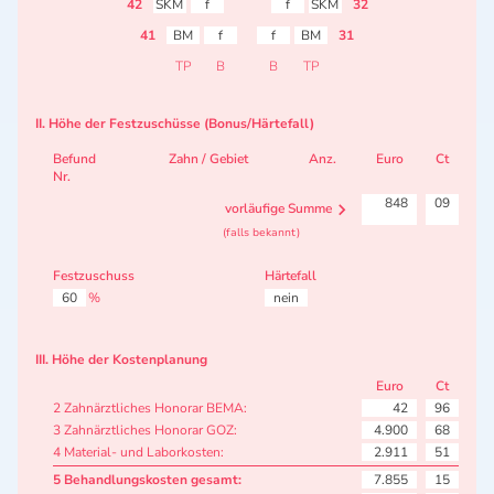
42
SKM
f
f
SKM
32
41
BM
f
f
BM
31
TP
B
B
TP
II. Höhe der Festzuschüsse (Bonus/Härtefall)
Befund
Zahn / Gebiet
Anz.
Euro
Ct
Nr.
848
09
vorläufige Summe
(falls bekannt)
Festzuschuss
Härtefall
60
%
nein
III. Höhe der Kostenplanung
Euro
Ct
2 Zahnärztliches Honorar BEMA:
42
96
3 Zahnärztliches Honorar GOZ:
4.900
68
4 Material- und Laborkosten:
2.911
51
5 Behandlungskosten gesamt:
7.855
15