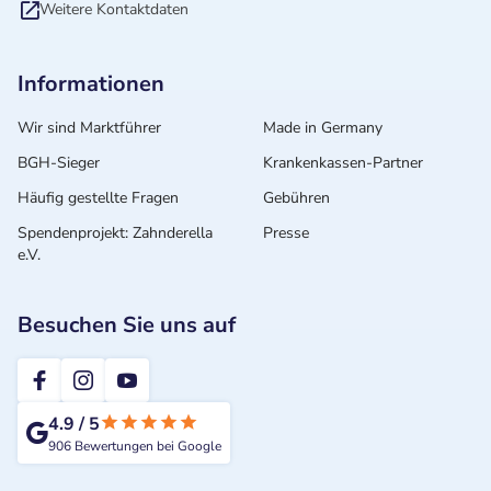
Weitere Kontaktdaten
Informationen
Wir sind Marktführer
Made in Germany
BGH-Sieger
Krankenkassen-Partner
Häufig gestellte Fragen
Gebühren
Spendenprojekt: Zahnderella
Presse
e.V.
Besuchen Sie uns auf
2te-ZahnarztMeinung
4.9
/
5
906
Bewertungen bei Google