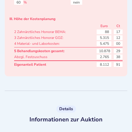
60
%
nein
III. Höhe der Kostenplanung
Euro
Ct
2 Zahnärztliches Honorar BEMA:
88
17
3 Zahnärztliches Honorar GOZ:
5.315
12
4 Material- und Laborkosten:
5.475
00
5 Behandlungskosten gesamt:
10.878
29
Abzgl. Festzuschuss
2.765
38
Eigenanteil Patient
8.112
91
Details
Informationen zur Auktion