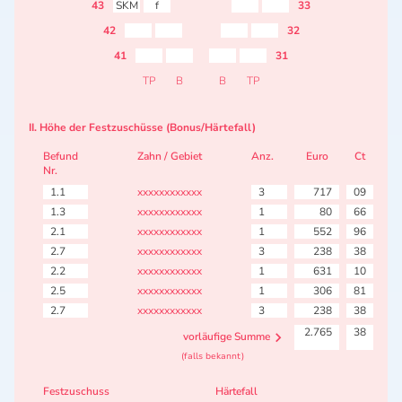
43
SKM
f
33
42
32
41
31
TP
B
B
TP
II. Höhe der Festzuschüsse (Bonus/Härtefall)
Befund
Zahn / Gebiet
Anz.
Euro
Ct
Nr.
1.1
xxxxxxxxxxxx
3
717
09
1.3
xxxxxxxxxxxx
1
80
66
2.1
xxxxxxxxxxxx
1
552
96
2.7
xxxxxxxxxxxx
3
238
38
2.2
xxxxxxxxxxxx
1
631
10
2.5
xxxxxxxxxxxx
1
306
81
2.7
xxxxxxxxxxxx
3
238
38
2.765
38
vorläufige Summe
(falls bekannt)
Festzuschuss
Härtefall