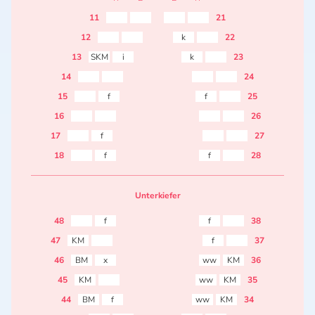
11
21
12
k
22
13
SKM
i
k
23
14
24
15
f
f
25
16
26
17
f
27
18
f
f
28
Unterkiefer
48
f
f
38
47
KM
f
37
46
BM
x
ww
KM
36
45
KM
ww
KM
35
44
BM
f
ww
KM
34