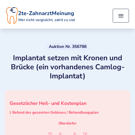
2te-ZahnarztMeinung
Wer nicht vergleicht, zahlt zu viel
Auktion Nr. 356788
Implantat setzen mit Kronen und
Brücke (ein vorhandenes Camlog-
Implantat)
Gesetzlicher Heil- und Kostenplan
I. Befund des gesamten Gebisses / Behandlungsplan
Oberkiefer
TP
B
B
TP