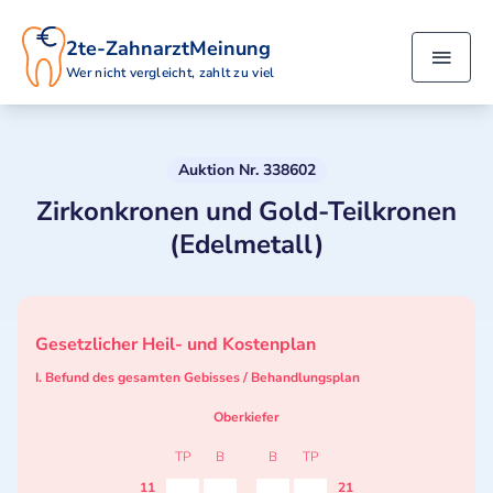
2te-ZahnarztMeinung
Wer nicht vergleicht, zahlt zu viel
Auktion Nr. 338602
Zirkonkronen und Gold-Teilkronen
(Edelmetall)
Gesetzlicher Heil- und Kostenplan
I. Befund des gesamten Gebisses / Behandlungsplan
Oberkiefer
TP
B
B
TP
11
21