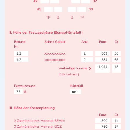
42
32
41
31
TP
B
B
TP
II. Höhe der Festzuschüsse (Bonus/Härtefall)
Befund
Zahn / Gebiet
Anz.
Euro
Ct
Nr.
1.1
xxxxxxxxxxxx
2
509
50
1.2
xxxxxxxxxxxx
2
584
68
1.094
18
vorläufige Summe
(falls bekannt)
Festzuschuss
Härtefall
75
%
nein
III. Höhe der Kostenplanung
Euro
Ct
2 Zahnärztliches Honorar BEMA:
500
14
3 Zahnärztliches Honorar GOZ:
760
17