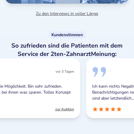
Zu den Interviews in voller Länge
Kundenstimmen
So zufrieden sind die Patienten mit dem
Service der 2ten-ZahnarztMeinung:
or 3 Tagen
vor 3 
en.
Ich kann nichts Negatives berichten. Die Push-
Konzept
Benachrichtigungen nerven zwar manchmal ein wenig
sind aber letztendlich...
ur Auktion
zur Au