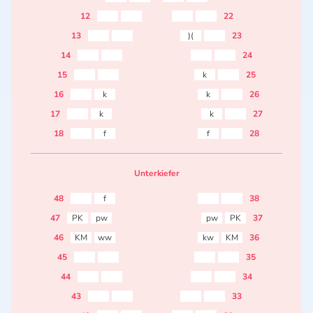
12
22
13
)(
23
14
24
15
k
25
16
k
k
26
17
k
k
27
18
f
f
28
Unterkiefer
48
f
38
47
PK
pw
pw
PK
37
46
KM
ww
kw
KM
36
45
35
44
34
43
33