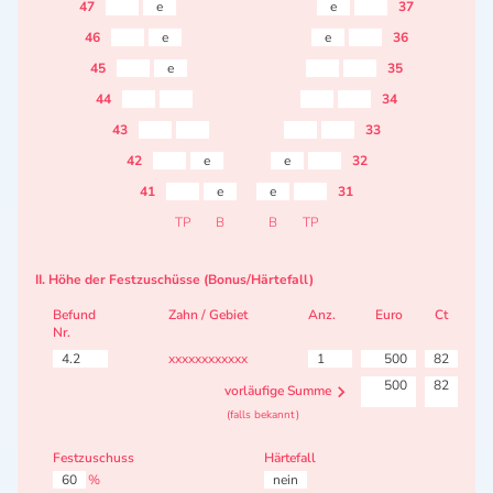
47
e
e
37
46
e
e
36
45
e
35
44
34
43
33
42
e
e
32
41
e
e
31
TP
B
B
TP
II. Höhe der Festzuschüsse (Bonus/Härtefall)
Befund
Zahn / Gebiet
Anz.
Euro
Ct
Nr.
4.2
xxxxxxxxxxxx
1
500
82
500
82
vorläufige Summe
(falls bekannt)
Festzuschuss
Härtefall
60
%
nein