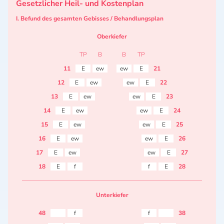
Gesetzlicher Heil- und Kostenplan
I. Befund des gesamten Gebisses / Behandlungsplan
Oberkiefer
TP
B
B
TP
11
E
ew
ew
E
21
12
E
ew
ew
E
22
13
E
ew
ew
E
23
14
E
ew
ew
E
24
15
E
ew
ew
E
25
16
E
ew
ew
E
26
17
E
ew
ew
E
27
18
E
f
f
E
28
Unterkiefer
48
f
f
38