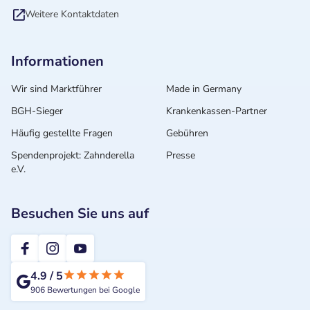
Weitere Kontaktdaten
Informationen
Wir sind Marktführer
Made in Germany
BGH-Sieger
Krankenkassen-Partner
Häufig gestellte Fragen
Gebühren
Spendenprojekt: Zahnderella
Presse
e.V.
Besuchen Sie uns auf
2te-ZahnarztMeinung
4.9
/
5
906
Bewertungen bei Google