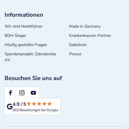
Informationen
Wir sind Marktführer
Made in Germany
BGH-Sieger
Krankenkassen-Partner
Häufig gestellte Fragen
Gebühren
Spendenprojekt: Zahnderella
Presse
e.V.
Besuchen Sie uns auf
2te-ZahnarztMeinung
4.9
/
5
903
Bewertungen bei Google