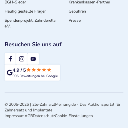
BGH-Sieger
Krankenkassen-Partner
Häufig gestellte Fragen
Gebühren
Spendenprojekt: Zahnderella
Presse
e.V.
Besuchen Sie uns auf
2te-ZahnarztMeinung
4.9
/
5
906
Bewertungen bei Google
© 2005-2026 | 2te-ZahnarztMeinung.de - Das Auktionsportal für
Zahnersatz und Implantate
Impressum
AGB
Datenschutz
Cookie-Einstellungen