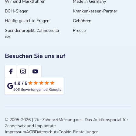
Wir sind Marktführer
Made in Germany
BGH-Sieger
Krankenkassen-Partner
Häufig gestellte Fragen
Gebühren
Spendenprojekt: Zahnderella
Presse
e.V.
Besuchen Sie uns auf
2te-ZahnarztMeinung
4.9
/
5
906
Bewertungen bei Google
© 2005-2026 | 2te-ZahnarztMeinung.de - Das Auktionsportal für
Zahnersatz und Implantate
Impressum
AGB
Datenschutz
Cookie-Einstellungen