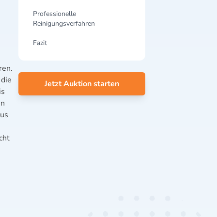
Professionelle
Reinigungsverfahren
Fazit
ren.
 die
Jetzt Auktion starten
is
en
aus
cht