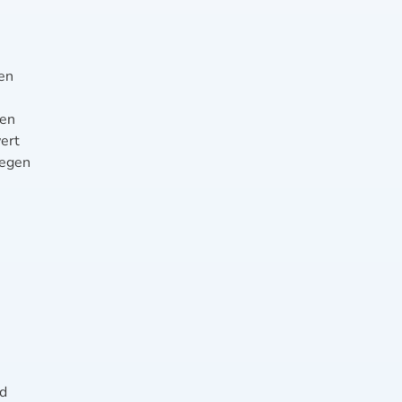
en
hen
ert
gegen
nd