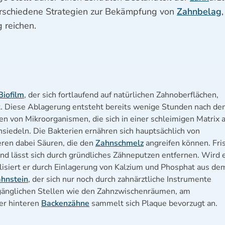
erschiedene Strategien zur Bekämpfung von
Zahnbelag
 reichen.
Biofilm
, der sich fortlaufend auf natürlichen Zahnoberflächen,
t. Diese Ablagerung entsteht bereits wenige Stunden nach d
n von Mikroorganismen, die sich in einer schleimigen Matrix 
siedeln. Die Bakterien ernähren sich hauptsächlich von
eren dabei Säuren, die den
Zahnschmelz
angreifen können. Fri
 und lässt sich durch gründliches Zähneputzen entfernen. Wird 
alisiert er durch Einlagerung von Kalzium und Phosphat aus de
hnstein
, der sich nur noch durch zahnärztliche Instrumente
ugänglichen Stellen wie den Zahnzwischenräumen, am
er hinteren
Backenzähne
sammelt sich Plaque bevorzugt an.