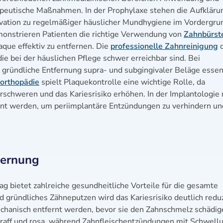
apeutische Maßnahmen. In der Prophylaxe stehen die Aufkläru
ivation zu regelmäßiger häuslicher Mundhygiene im Vordergru
onstrieren Patienten die richtige Verwendung von
Zahnbürst
que effektiv zu entfernen. Die
professionelle Zahnreinigung
d
ie bei der häuslichen Pflege schwer erreichbar sind. Bei
gründliche Entfernung supra- und subgingivaler Beläge essen
rorthopädie
spielt Plaquekontrolle eine wichtige Rolle, da
rschweren und das Kariesrisiko erhöhen. In der Implantologie
rnt werden, um periimplantäre Entzündungen zu verhindern un
fernung
 bietet zahlreiche gesundheitliche Vorteile für die gesamte
gründliches Zähneputzen wird das Kariesrisiko deutlich reduz
chanisch entfernt werden, bevor sie den Zahnschmelz schädig
traff und rosa, während Zahnfleischentzündungen mit Schwell