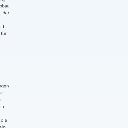
abbau
h
, der
nd
 für
agen
ne
d
en
 die
eln