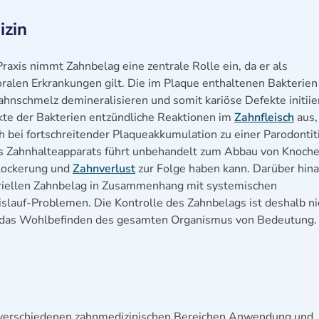
izin
raxis nimmt Zahnbelag eine zentrale Rolle ein, da er als
ralen Erkrankungen gilt. Die im Plaque enthaltenen Bakterien
ahnschmelz demineralisieren und somit kariöse Defekte initiie
kte der Bakterien entzündliche Reaktionen im
Zahnfleisch
aus,
h bei fortschreitender Plaqueakkumulation zu einer Parodontit
s Zahnhalteapparats führt unbehandelt zum Abbau von Knoch
lockerung und
Zahnverlust
zur Folge haben kann. Darüber hin
eriellen Zahnbelag in Zusammenhang mit systemischen
slauf-Problemen. Die Kontrolle des Zahnbelags ist deshalb ni
ür das Wohlbefinden des gesamten Organismus von Bedeutung.
 verschiedenen zahnmedizinischen Bereichen Anwendung und