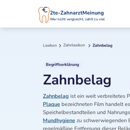
2te-ZahnarztMeinung
Wer nicht vergleicht, zahlt zu viel
Zahnlexikon
Lexikon
Zahnbelag
Begriffserklärung
Zahnbelag
Zahnbelag
ist ein weit verbreitetes 
Plaque
bezeichneten Film handelt es
Speichelbestandteilen und Nahrung
Mundhygiene
zu schwerwiegenden 
regelmäßige Entfernung dieser Beläg