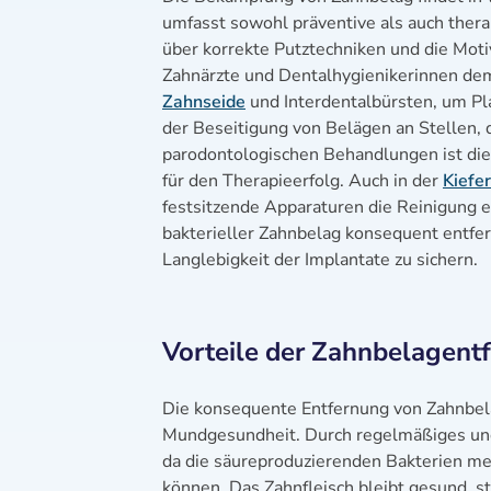
umfasst sowohl präventive als auch ther
über korrekte Putztechniken und die Mot
Zahnärzte und Dentalhygienikerinnen dem
Zahnseide
und Interdentalbürsten, um Pla
der Beseitigung von Belägen an Stellen, d
parodontologischen Behandlungen ist die 
für den Therapieerfolg. Auch in der
Kiefe
festsitzende Apparaturen die Reinigung e
bakterieller Zahnbelag konsequent entfe
Langlebigkeit der Implantate zu sichern.
Vorteile der Zahnbelagent
Die konsequente Entfernung von Zahnbelag
Mundgesundheit. Durch regelmäßiges und 
da die säureproduzierenden Bakterien me
können. Das Zahnfleisch bleibt gesund, s