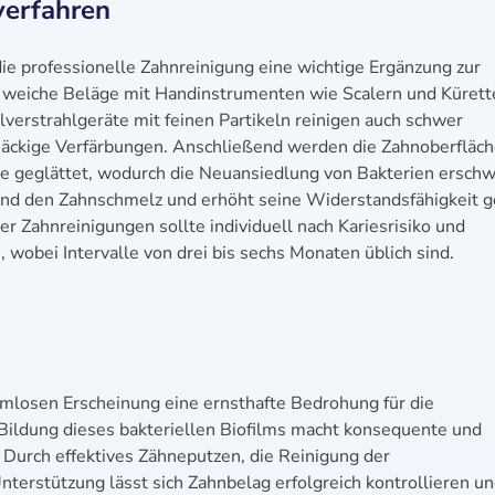
verfahren
ie professionelle Zahnreinigung eine wichtige Ergänzung zur
d weiche Beläge mit Handinstrumenten wie Scalern und Kürett
lverstrahlgeräte mit feinen Partikeln reinigen auch schwer
näckige Verfärbungen. Anschließend werden die Zahnoberfläc
te geglättet, wodurch die Neuansiedlung von Bakterien erschw
eßend den Zahnschmelz und erhöht seine Widerstandsfähigkeit 
er Zahnreinigungen sollte individuell nach Kariesrisiko und
wobei Intervalle von drei bis sechs Monaten üblich sind.
armlosen Erscheinung eine ernsthafte Bedrohung für die
 Bildung dieses bakteriellen Biofilms macht konsequente und
Durch effektives Zähneputzen, die Reinigung der
erstützung lässt sich Zahnbelag erfolgreich kontrollieren u