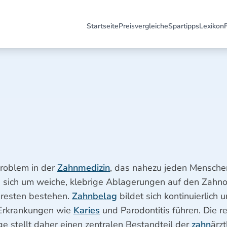
Startseite
Preisvergleiche
Spartipps
Lexikon
Problem in der
Zahnmedizin
, das nahezu jeden Menschen 
 sich um weiche, klebrige Ablagerungen auf den Zahnob
sresten bestehen.
Zahnbelag
bildet sich kontinuierlich
Erkrankungen wie
Karies
und Parodontitis führen. Die r
e stellt daher einen zentralen Bestandteil der
zahn
ärzt