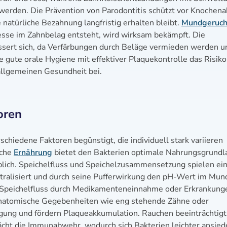
erden. Die Prävention von Parodontitis schützt vor Knochen
natürliche Bezahnung langfristig erhalten bleibt.
Mundgeruc
esse im Zahnbelag entsteht, wird wirksam bekämpft. Die
ssert sich, da Verfärbungen durch Beläge vermieden werden u
 gute orale Hygiene mit effektiver Plaquekontrolle das Risiko
allgemeinen Gesundheit bei.
oren
chiedene Faktoren begünstigt, die individuell stark variieren
iche
Ernährung
bietet den Bakterien optimale Nahrungsgrundl
blich. Speichelfluss und Speichelzusammensetzung spielen ei
utralisiert und durch seine Pufferwirkung den pH-Wert im Mun
m Speichelfluss durch Medikamenteneinnahme oder Erkrankung
 anatomische Gegebenheiten wie eng stehende Zähne oder
gung und fördern Plaqueakkumulation. Rauchen beeinträchtigt
cht die Immunabwehr, wodurch sich Bakterien leichter ansied