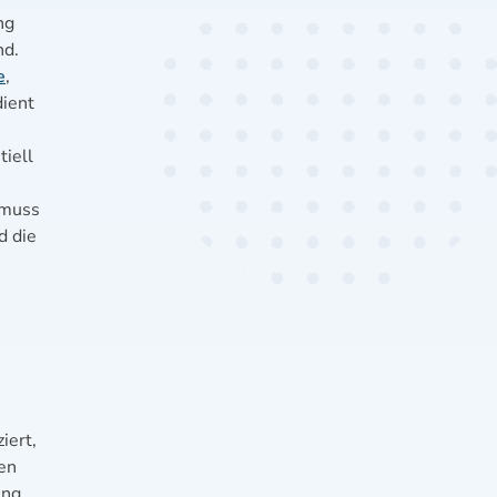
ng
nd.
e
,
ient
tiell
 muss
d die
iert,
en
ung,