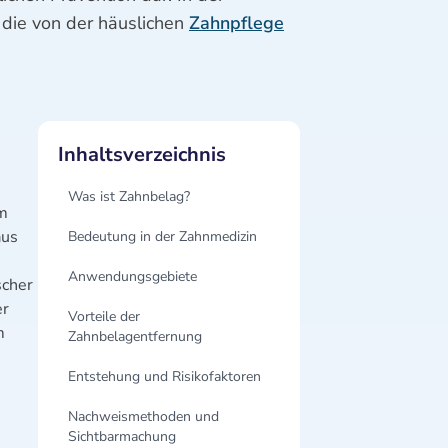
, die von der häuslichen
Zahnpflege
Inhaltsverzeichnis
Was ist Zahnbelag?
em
aus
Bedeutung in der Zahnmedizin
Anwendungsgebiete
scher
er
Vorteile der
m
Zahnbelagentfernung
Entstehung und Risikofaktoren
Nachweismethoden und
Sichtbarmachung