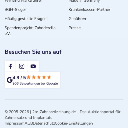
Wir sind Marktführer
Made in Germany
BGH-Sieger
Krankenkassen-Partner
Häufig gestellte Fragen
Gebühren
Spendenprojekt: Zahnderella
Presse
e.V.
Besuchen Sie uns auf
2te-ZahnarztMeinung
4.9
/
5
906
Bewertungen bei Google
© 2005-2026 | 2te-ZahnarztMeinung.de - Das Auktionsportal für
Zahnersatz und Implantate
Impressum
AGB
Datenschutz
Cookie-Einstellungen