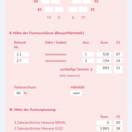
42
32
41
31
TP
B
B
TP
II. Höhe der Festzuschüsse (Bonus/Härtefall)
Befund
Zahn / Gebiet
Anz.
Euro
Ct
Nr.
2.1
xxxxxxxxxxxx
1
529
97
2.7
xxxxxxxxxxxx
2
154
24
684
21
vorläufige Summe
(falls bekannt)
Festzuschuss
Härtefall
60
%
nein
III. Höhe der Kostenplanung
Euro
Ct
2 Zahnärztliches Honorar BEMA:
0
00
3 Zahnärztliches Honorar GOZ:
3.883
38