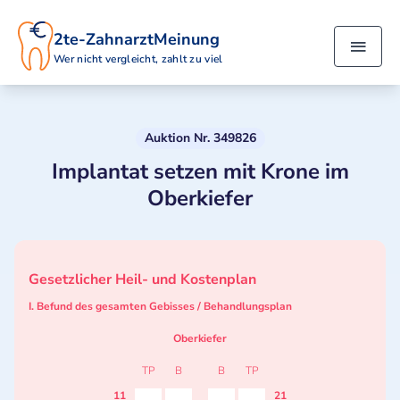
2te-ZahnarztMeinung
Wer nicht vergleicht, zahlt zu viel
Auktion Nr. 349826
Implantat setzen mit Krone im
Oberkiefer
Gesetzlicher Heil- und Kostenplan
I. Befund des gesamten Gebisses / Behandlungsplan
Oberkiefer
TP
B
B
TP
11
21