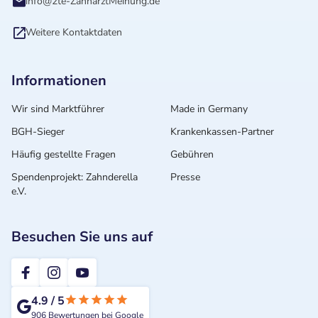
info@2te-ZahnarztMeinung.de
Weitere Kontaktdaten
Informationen
Wir sind Marktführer
Made in Germany
BGH-Sieger
Krankenkassen-Partner
Häufig gestellte Fragen
Gebühren
Spendenprojekt: Zahnderella
Presse
e.V.
Besuchen Sie uns auf
2te-ZahnarztMeinung
4.9
/
5
906
Bewertungen bei Google